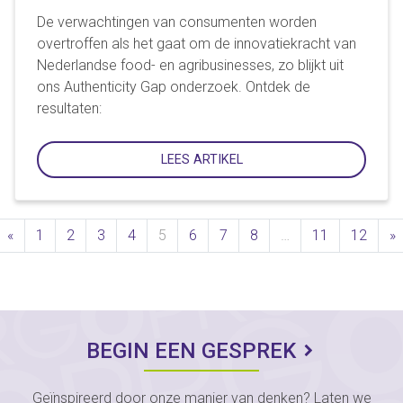
De verwachtingen van consumenten worden
overtroffen als het gaat om de innovatiekracht van
Nederlandse food- en agribusinesses, zo blijkt uit
ons Authenticity Gap onderzoek. Ontdek de
resultaten:
LEES ARTIKEL
Previous
N
«
1
2
3
4
5
6
7
8
…
11
12
»
BEGIN EEN GESPREK
Geïnspireerd door onze manier van denken? Laten we