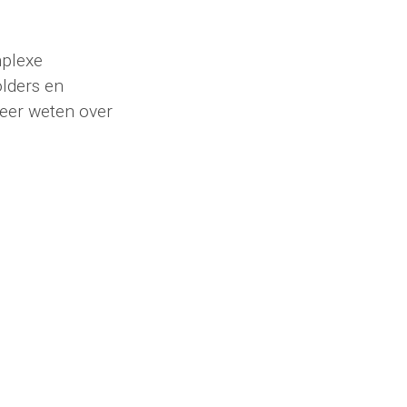
mplexe
olders en
meer weten over