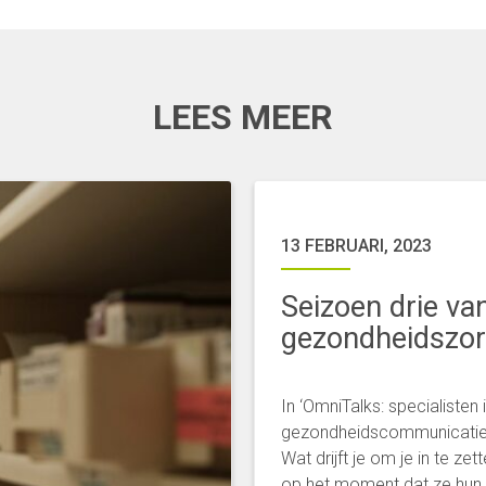
LEES MEER
13 FEBRUARI, 2023
Seizoen drie va
gezondheidszo
In ‘OmniTalks: specialiste
gezondheidscommunicatie-e
Wat drijft je om je in te z
op het moment dat ze hun 