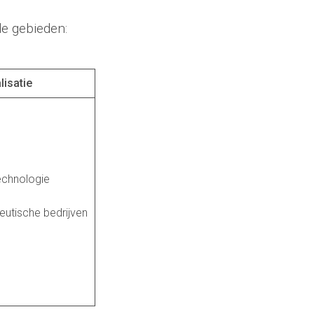
de gebieden:
lisatie
echnologie
utische bedrijven