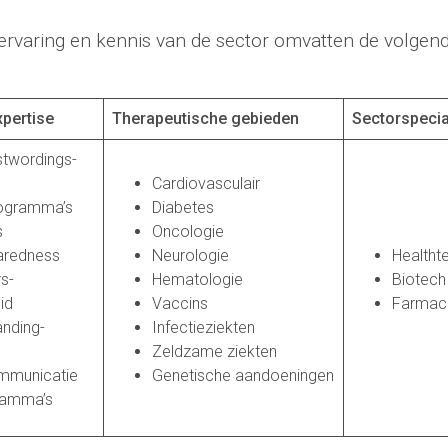
 ervaring en kennis van de sector omvatten de volgen
pertise
Therapeutische gebieden
Sectorspecia
twordings-
Cardiovasculair
rogramma’s
Diabetes
s
Oncologie
aredness
Neurologie
Healtht
s-
Hematologie
Biotech
id
Vaccins
Farmace
nding-
Infectieziekten
Zeldzame ziekten
mmunicatie
Genetische aandoeningen
ramma’s