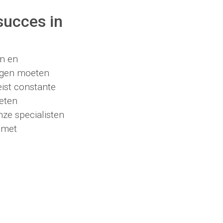
succes in
en en
ngen moeten
ist constante
eten
nze specialisten
 met