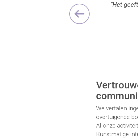
“Het geef
Previo
Vertrouw
communi
We vertalen ing
overtuigende bo
Al onze activit
Kunstmatige inte