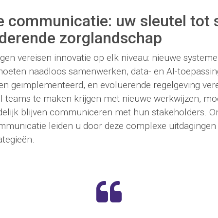
e communicatie: uw sleutel tot 
nderende zorglandschap
gen vereisen innovatie op elk niveau: nieuwe system
moeten naadloos samenwerken, data- en AI-toepassi
en geïmplementeerd, en evoluerende regelgeving vere
jl teams te maken krijgen met nieuwe werkwijzen, mo
idelijk blijven communiceren met hun stakeholders. O
mmunicatie leiden u door deze complexe uitdagingen
ategieën.