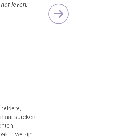
het leven:
Next
heldere,
en aanspreken.
chten.
pak – we zijn