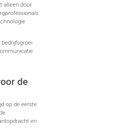
t alleen door
orgprofessionals
echnologie.
bedrijfsgroei
 communicatie
oor de
d op de eerste
 de
lantopdracht en