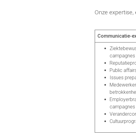
Onze expertise,
Communicatie-ex
Ziektebewus
campagnes
Reputatiep
Public affair
Issues prep
Medewerker
betrokkenhe
Employerbra
campagnes
Veranderco
Cultuurprog