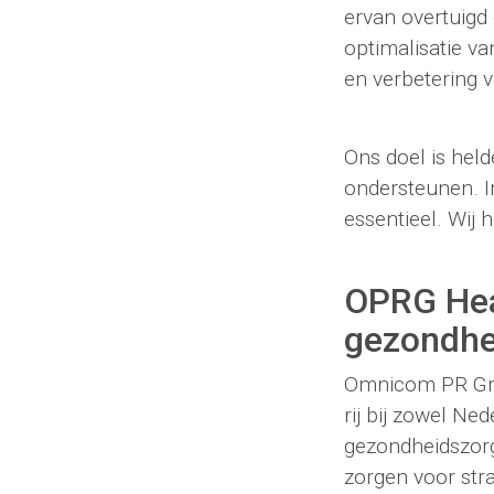
ervan overtuigd 
optimalisatie va
en verbetering 
Ons doel is held
ondersteunen. I
essentieel. Wij h
OPRG Hea
gezondhe
Omnicom PR Grou
rij bij zowel Ne
gezondheidszorg.
zorgen voor str