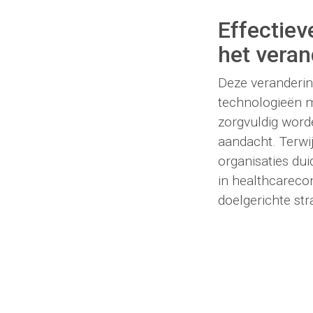
Effectiev
het vera
Deze veranderin
technologieën 
zorgvuldig word
aandacht. Terwi
organisaties du
in healthcareco
doelgerichte str