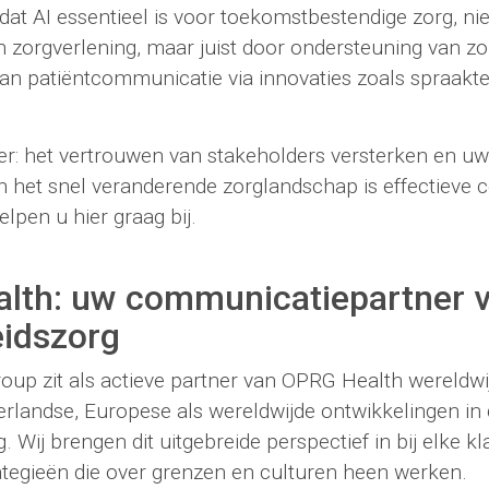
dat AI essentieel is voor toekomstbestendige zorg, nie
n zorgverlening, maar juist door ondersteuning van z
van patiëntcommunicatie via innovaties zoals spraakt
er: het vertrouwen van stakeholders versterken en uw 
n het snel veranderende zorglandschap is effectieve
elpen u hier graag bij.
lth: uw communicatiepartner v
idszorg
p zit als actieve partner van OPRG Health wereldwij
derlandse, Europese als wereldwijde ontwikkelingen in
 Wij brengen dit uitgebreide perspectief in bij elke k
ategieën die over grenzen en culturen heen werken.