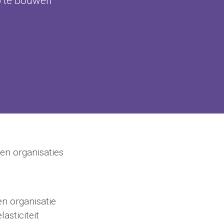
p te bouwen
en organisaties
en organisatie
asticiteit