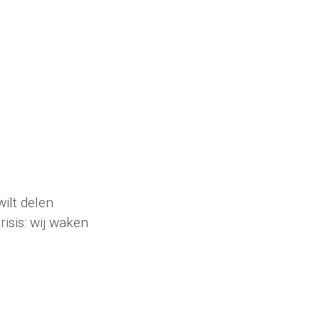
wilt delen
isis: wij waken