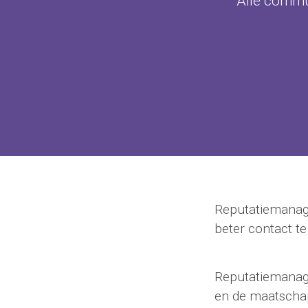
Alle commu
Reputatiemanage
beter contact te
Reputatiemanage
en de maatschap