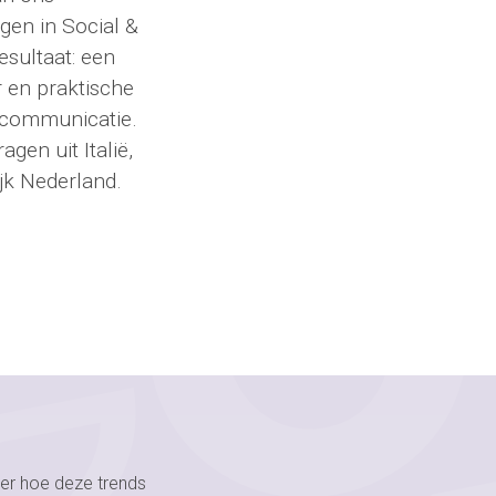
en in Social &
sultaat: een
r en praktische
 communicatie.
gen uit Italië,
ijk Nederland.
r hoe deze trends