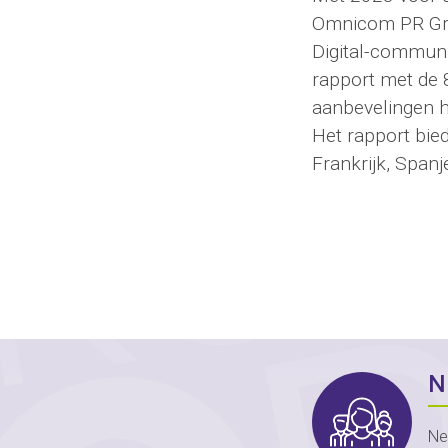
Omnicom PR Grou
Digital-communi
rapport met de 8
aanbevelingen 
Het rapport bied
Frankrijk, Spanj
N
Ne