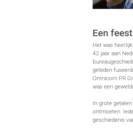
Een feest
Het was heerlij
42 jaar aan Nede
bureaugeschiede
geleden fuseerd
Omnicom PR Group
was een geweldi
In grote getale
ontmoeten. Ieder
geschiedenis van