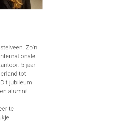
stelveen. Zo’n
internationale
antoor. 5 jaar
erland tot
 Dit jubileum
 en alumni!
er te
ukje