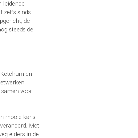
n leidende
 zelfs sinds
gericht, de
nog steeds de
, Ketchum en
netwerken
n samen voor
een mooie kans
n veranderd. Met
eg elders in de