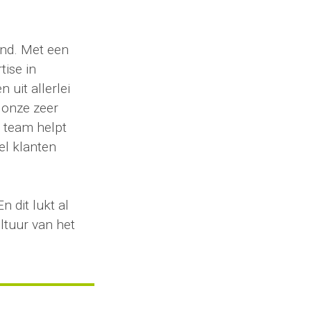
and. Met een
tise in
uit allerlei
 onze zeer
e team helpt
el klanten
n dit lukt al
ltuur van het