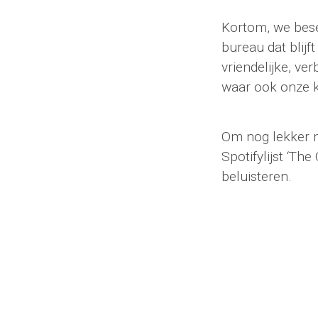
Kortom, we besef
bureau dat blijf
vriendelijke, ve
waar ook onze k
Om nog lekker n
Spotifylijst ‘T
beluisteren.