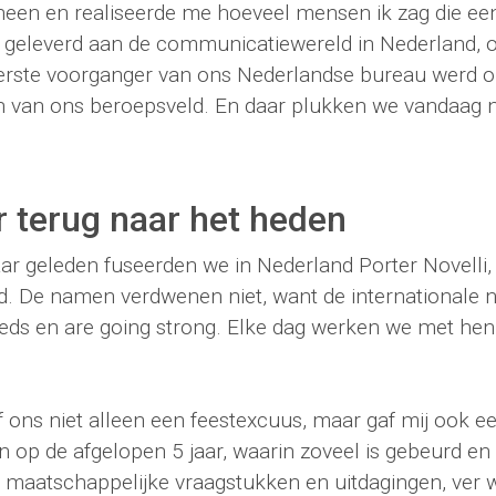
een en realiseerde me hoeveel mensen ik zag die ee
 geleverd aan de communicatiewereld in Nederland, of
erste voorganger van ons Nederlandse bureau werd op
n van ons beroepsveld. En daar plukken we vandaag 
r terug naar het heden
aar geleden fuseerden we in Nederland Porter Novelli
d. De namen verdwenen niet, want de internationale 
eds en are going strong. Elke dag werken we met he
f ons niet alleen een feestexcuus, maar gaf mij ook 
n op de afgelopen 5 jaar, waarin zoveel is gebeurd e
 maatschappelijke vraagstukken en uitdagingen, ver w