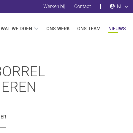
Werken bij
Contact
NL
WAT WE DOEN
ONS WERK
ONS TEAM
NIEUWS
BORREL
IEREN
NER