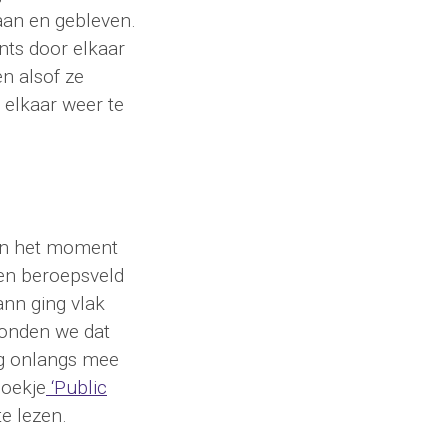
aan en gebleven.
nts door elkaar
n alsof ze
 elkaar weer te
van het moment
 en beroepsveld
nn ging vlak
konden we dat
og onlangs mee
boekje
‘Public
te lezen.