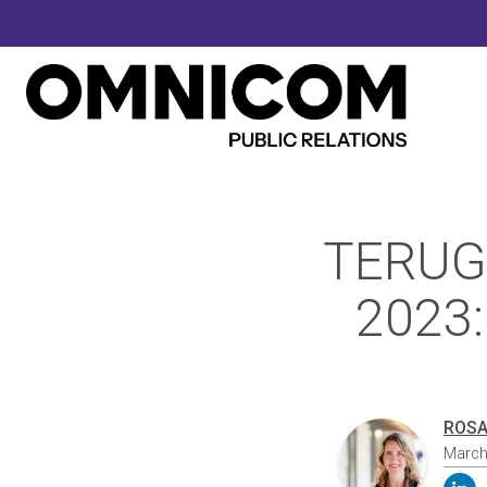
TERUG
2023
ROSA
March