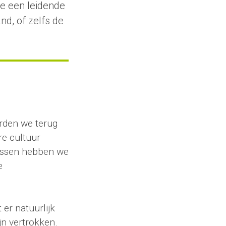
e een leidende
d, of zelfs de
rden we terug
re cultuur
tussen hebben we
e
 er natuurlijk
jn vertrokken.