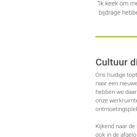
“Ik keek om m
bijdrage hebb
Cultuur d
Ons huidige top
naar een nieuwe
hebben we daarb
onze werkruimte
ontmoetingsplek
Kijkend naar de b
ook in de afgel