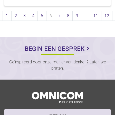
Previous
1
2
3
4
5
6
7
8
9
…
11
12
BEGIN EEN GESPREK
Geïnspireerd door onze manier van denken? Laten we
praten.