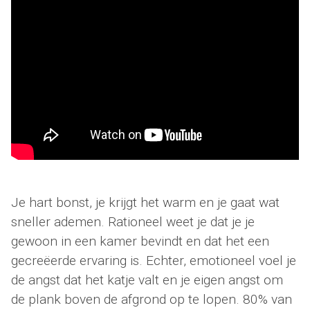
Je hart bonst, je krijgt het warm en je gaat wat
sneller ademen. Rationeel weet je dat je je
gewoon in een kamer bevindt en dat het een
gecreëerde ervaring is. Echter, emotioneel voel je
de angst dat het katje valt en je eigen angst om
de plank boven de afgrond op te lopen. 80% van