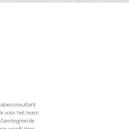
catieconsultant.
jk voor het team
n Geïntegreerde
ven wordt door