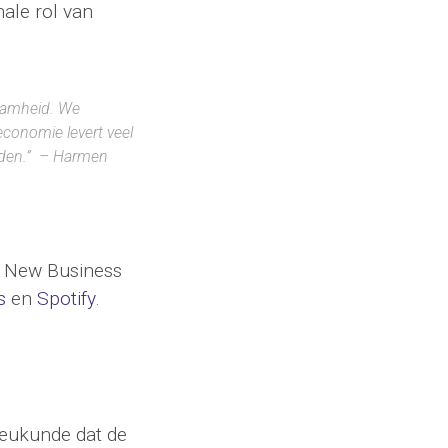
nale rol van
aamheid. We
economie levert veel
rden.” – Harmen
p New Business
s
en
Spotify
.
lieukunde dat de