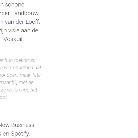
 en schone
erder Landbouw
m van der Loeff
,
jn visie aan de
. Voskuil.
ver hun toekomst,
n de wet opnemen dat
voor doen, maar Tata
maar blij met de
at ze weten hoe het
oot
 New Business
s
en
Spotify
.