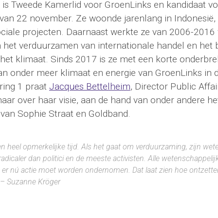
is Tweede Kamerlid voor GroenLinks en kandidaat vo
 van 22 november. Ze woonde jarenlang in Indonesië,
ociale projecten. Daarnaast werkte ze van 2006-2016
 het verduurzamen van internationale handel en het
n het klimaat. Sinds 2017 is ze met een korte onderbre
n onder meer klimaat en energie van GroenLinks in
ring 1 praat
Jacques Bettelheim
, Director Public Aff
aar over haar visie, aan de hand van onder andere 
van Sophie Straat en Goldband.
en heel opmerkelijke tijd. Als het gaat om verduurzaming, zijn we
dicaler dan politici en de meeste activisten. Alle wetenschappeli
er nú actie moet worden ondernomen. Dat laat zien hoe ontzette
– Suzanne Kröger