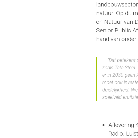
landbouwsector 
natuur. Op dit
en Natuur van D
Senior Public A
hand van onder 
“Dat betekent 
zoals Tata Steel
er in 2030 geen 
moet ook investe
duidelijkheid. We
speelveld eruitz
Aflevering
Radio. Luis