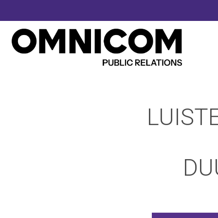
LUIST
DU