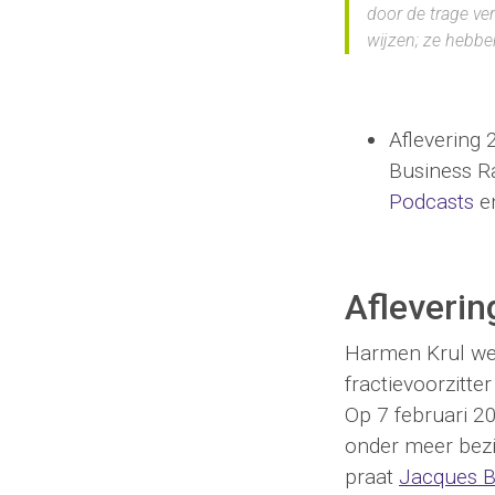
door de trage ver
wijzen; ze hebbe
Aflevering
Business Ra
Podcasts
e
Afleverin
Harmen Krul wer
fractievoorzitt
Op 7 februari 20
onder meer bezi
praat
Jacques B