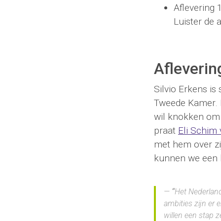
Aflevering
Luister de 
Afleverin
Silvio Erkens i
Tweede Kamer. H
wil knokken om d
praat
Eli Schim 
met hem over zi
kunnen we een
“
Het Nederland
ambities zijn er 
willen een stap z