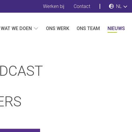
Werken bij
Contact
NL
WAT WE DOEN
ONS WERK
ONS TEAM
NIEUWS
ODCAST
ERS