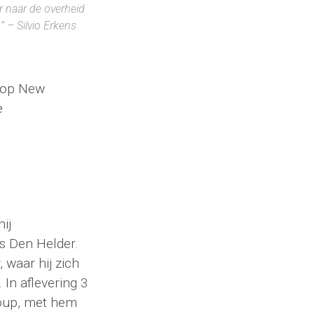
r naar de overheid
”
– Silvio Erkens
 op New
e
ij
ts Den Helder.
 waar hij zich
In aflevering 3
roup, met hem