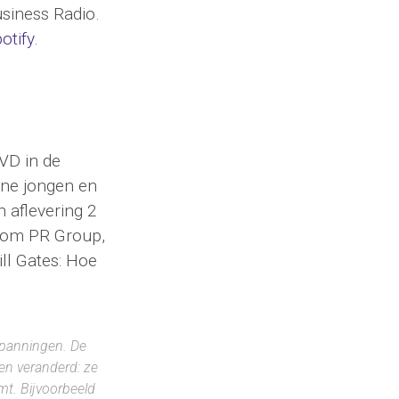
siness Radio.
otify
.
VD in de
one jongen en
 aflevering 2
icom PR Group,
ll Gates: Hoe
spanningen. De
ben veranderd: ze
mt. Bijvoorbeeld