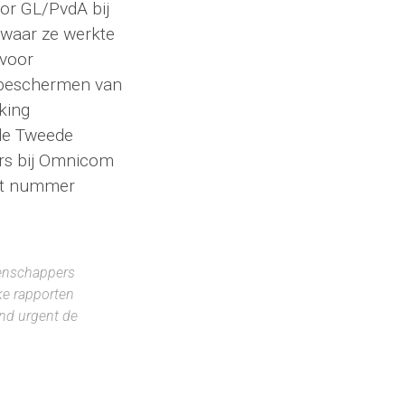
or GL/PvdA bij
 waar ze werkte
 voor
 beschermen van
king
 de Tweede
airs bij Omnicom
het nummer
tenschappers
jke rapporten
nd urgent de