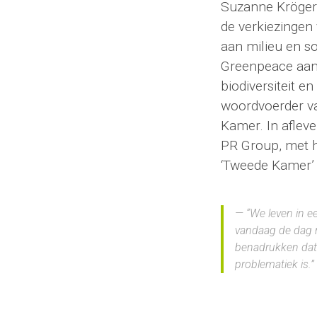
Suzanne Kröger 
de verkiezingen
aan milieu en s
Greenpeace aan
biodiversiteit e
woordvoerder va
Kamer. In afleve
PR Group, met h
‘Tweede Kamer’ 
“We leven in e
vandaag de dag ra
benadrukken dat 
problematiek is.”