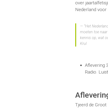
over jaartalfetis
Nederland voor
“Het Nederlan
moeten toe naar 
kennis op, wat 
Krul
Aflevering
Radio. Luis
Afleverin
Tjeerd de Groot 