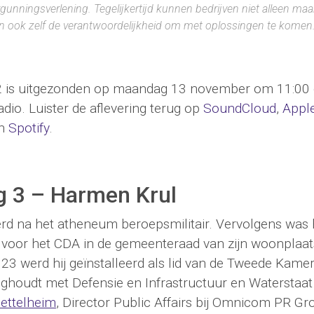
gunningsverlening. Tegelijkertijd kunnen bedrijven niet alleen maa
n ook zelf de verantwoordelijkheid om met oplossingen te komen.
 2 is uitgezonden op maandag 13 november om 11:00
dio. Luister de aflevering terug op
SoundCloud
,
Appl
n
Spotify
.
g 3 – Harmen Krul
d na het atheneum beroepsmilitair. Vervolgens was h
er voor het CDA in de gemeenteraad van zijn woonplaa
23 werd hij geïnstalleerd als lid van de Tweede Kamer,
ghoudt met Defensie en Infrastructuur en Waterstaat. 
ettelheim
, Director Public Affairs bij Omnicom PR G