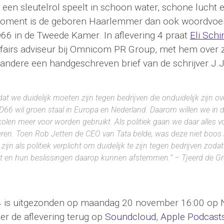
een sleutelrol speelt in schoon water, schone lucht
 moment is de geboren Haarlemmer dan ook woordvo
66 in de Tweede Kamer. In aflevering 4 praat
Eli Schi
ffairs adviseur bij Omnicom PR Group, met hem over zi
andere een handgeschreven brief van de schrijver J.J
dat we duidelijk moeten zijn tegen bedrijven die onduidelijk zijn o
. D66 wil groen staal in Europa en Nederland. Daarom willen we i
kolen meer voor worden gebruikt. Als politiek gaan we daar alles 
ren. Toen Rob Jetten de CEO van Tata belde, was deze niet boos 
 zijn als politiek verplicht om duidelijk te zijn tegen bedrijven zod
iet en hun beslissingen daarop kunnen afstemmen.”
– Tjeerd de Gr
 4 is uitgezonden op maandag 20 november 16:00 op
ter de aflevering terug op
Soundcloud
,
Apple Podcast