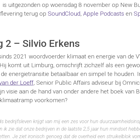
 1 is uitgezonden op woensdag 8 november op New Bu
aflevering terug op
SoundCloud
,
Apple Podcasts
en
Sp
g 2 – Silvio Erkens
s sinds 2021 woordvoerder klimaat en energie van de V
ij komt uit Limburg, omschrijft zichzelf als een gew
e energietransitie betaalbaar en simpel te houden. In
van der Loeff
, Senior Public Affairs adviseur bij Omn
jn visie aan de hand van onder andere het boek van Bi
 klimaatramp voorkomen?
s bedrijfsleven krijgt van mij een zes voor hun duurzaamheidsin
en ik zie dat onze bedrijven in de laatste 2,5 jaar hun mindset heb
etten. Je ziet ironisch genoeg dat de overheid een struikelblok vor