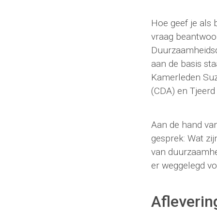
Hoe geef je als 
vraag beantwoor
Duurzaamheidsde
aan de basis st
Kamerleden Suza
(CDA) en Tjeerd
Aan de hand van
gesprek: Wat zi
van duurzaamhei
er weggelegd v
Afleverin