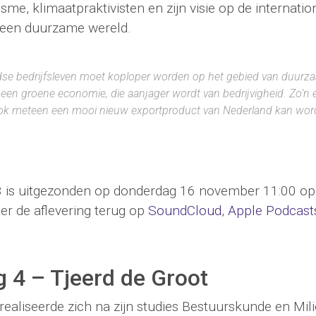
jisme, klimaatpraktivisten en zijn visie op de internatio
 een duurzame wereld.
dse bedrijfsleven moet koploper worden op het gebied van duurz
een groene economie, die aanjager wordt van bedrijvigheid. Zo’n 
ook meteen een mooi nieuw exportproduct van Nederland kan wo
 3 is uitgezonden op donderdag 16 november 11:00 o
ter de aflevering terug op
SoundCloud
,
Apple Podcast
g 4 – Tjeerd de Groot
realiseerde zich na zijn studies Bestuurskunde en Mi