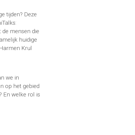
ge tijden? Deze
iTalks:
t de mensen die
amelijk huidige
 Harmen Krul
an we in
en op het gebied
 En welke rol is