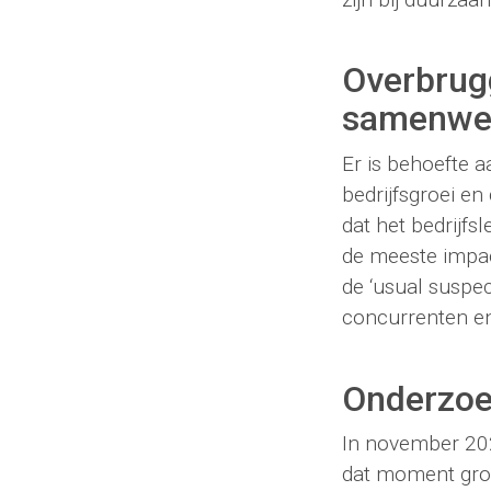
Overbrug
samenwer
Er is behoefte 
bedrijfsgroei e
dat het bedrijf
de meeste impac
de ‘usual suspec
concurrenten e
Onderzoe
In november 20
dat moment groot