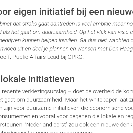
or eigen initiatief bij een nieu
binet dat straks gaat aantreden is veel ambitie maar nog
erd als het gaat om duurzaamheid. Op het vlak van visie 
 bedrijven kunnen helpen invullen. Ga dus niet wachten 
invloed uit en deel je plannen en wensen met Den Haag
eff, Public Affairs Lead bij OPRG.
lokale initiatieven
 recente verkiezingsuitslag – doet de overheid de ko
het gaat om duurzaamheid. Maar het whitepaper laat zi
en zijn voor duurzame initiatieven die economische vo
consumenten en vooral voor degenen die lokale en reg
dersteunen. ‘Nederland eerst’ zou ook een nieuwe den
amheidsinvesteringen van ondernemers.