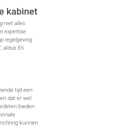
we kabinet
 niet alles
en expertise
op regelgeving
’
, aldus Eli
mende tijd een
en dat er wel
ordelen bieden
ionale
krichting kunnen