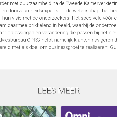
erder met duurzaamheid na de Tweede Kamerverkiezing
lden duurzaamheidsexperts uit de wetenschap, het bed
r hun visie met de onderzoekers. Het speelveld vóór 
am daarmee prikkelend in beeld, waarbij de onderzo
ar oplossingen en verandering die passen bij het ni
viesbureau OPRG helpt namelijk klanten navigeren d
reld met als doel om businessgroei te realiseren: ‘Gu
LEES MEER