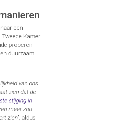
 manieren
 naar een
de Tweede Kamer
oude proberen
eren duurzaam
ijkheid van ons
aat zien dat de
ste stijging in
even meer zou
ort zien
’, aldus