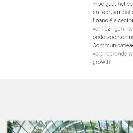
‘Hoe gaat het v
en februari dee
financiële secto
verkiezingen kw
onderzochten na
Communicatiead
veranderende we
growth’.