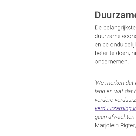
Duurzame
De belangrijkste
duurzame econo
en de onduidelij
beter te doen, 
ondernemen.
‘
We merken dat b
land en wat dat 
verdere verduurz
verduurzaming i
gaan afwachten w
Marjolein Rigte