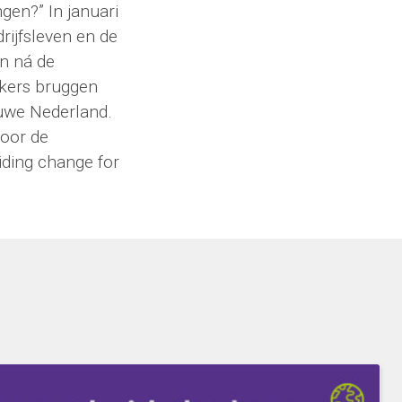
en?” In januari
rijfsleven en de
en ná de
ekers bruggen
euwe Nederland.
oor de
iding change for