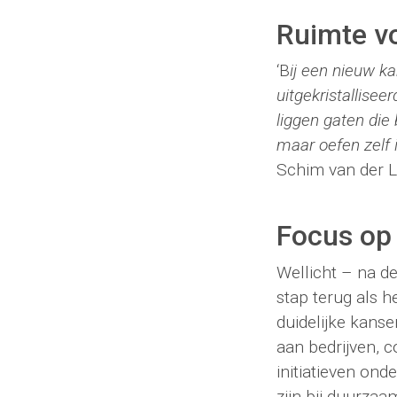
Ruimte vo
‘B
ij een nieuw ka
uitgekristallise
liggen gaten die
maar oefen zelf 
Schim van der Lo
Focus op 
Wellicht – na de
stap terug als 
duidelijke kans
aan bedrijven, 
initiatieven on
zijn bij duurza