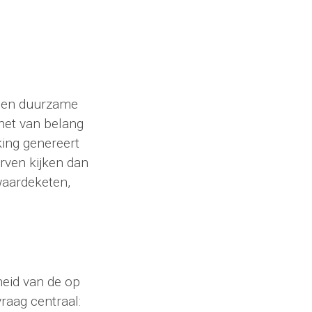
ussen duurzame
het van belang
king genereert
rven kijken dan
waardeketen,
eid van de op
raag centraal: