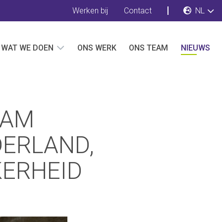
Werken bij
Contact
NL
WAT WE DOEN
ONS WERK
ONS TEAM
NIEUWS
AAM
ERLAND,
KERHEID