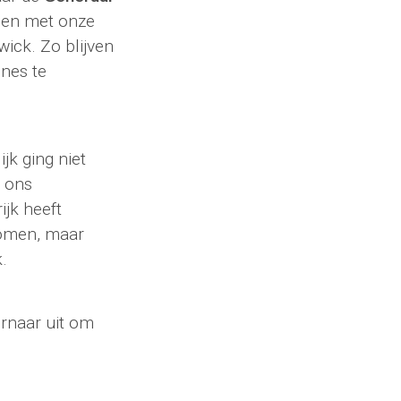
amen met onze
ck. Zo blijven
ines te
jk ging niet
k ons
ijk heeft
rkomen, maar
.
ernaar uit om