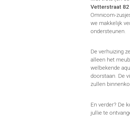
Vetterstraat 8
Omnicom-zusjes
we makkelijk ve
ondersteunen.
De verhuizing ze
alleen het meub
welbekende aqua
doorstaan. De vi
zullen binnenk
En verder? De ko
jullie te ontvan