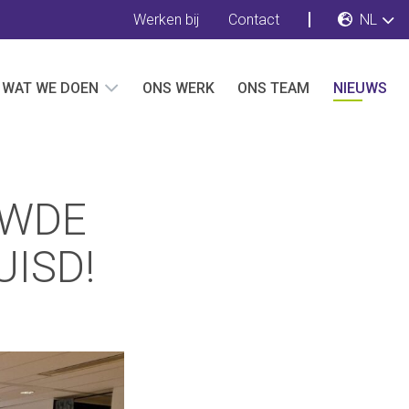
Werken bij
Contact
NL
WAT WE DOEN
ONS WERK
ONS TEAM
NIEUWS
UWDE
UISD!