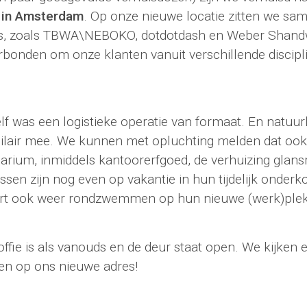
2 in Amsterdam
. Op onze nieuwe locatie zitten we s
, zoals TBWA\NEBOKO, dotdotdash en Weber Shandwi
rbonden om onze klanten vanuit verschillende discipl
lf was een logistieke operatie van formaat. En natuurli
ilair mee. We kunnen met opluchting melden dat oo
rium, inmiddels kantoorerfgoed, de verhuizing glansr
ssen zijn nog even op vakantie in hun tijdelijk onde
ort ook weer rondzwemmen op hun nieuwe (werk)plek
ffie is als vanouds en de deur staat open. We kijken 
gen op ons nieuwe adres!