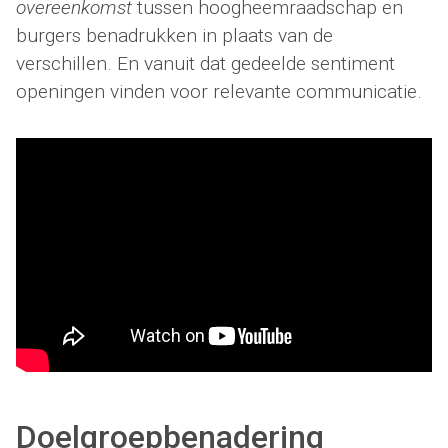
overeenkomst
tussen hoogheemraadschap en
burgers benadrukken in plaats van de
verschillen. En vanuit dat gedeelde sentiment
openingen vinden voor relevante communicatie.
Doelgroepbenadering