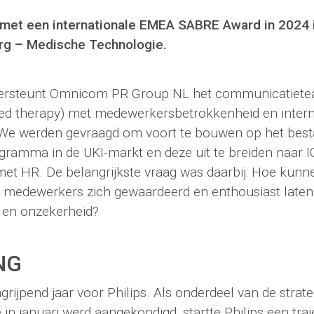
met een internationale EMEA SABRE Award in 2024 i
g – Medische Technologie
.
ersteunt Omnicom PR Group NL het communicatietea
ed therapy) met medewerkersbetrokkenheid en inter
We werden gevraagd om voort te bouwen op het best
gramma in de UKI-markt en deze uit te breiden naar IG
t HR. De belangrijkste vraag was daarbij: Hoe kun
n medewerkers zich gewaardeerd en enthousiast laten v
 en onzekerheid?
NG
rijpend jaar voor Philips. Als onderdeel van de strat
e in januari werd aangekondigd, startte Philips een tra