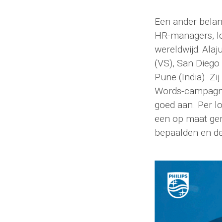
Een ander belan
HR-managers, lo
wereldwijd: Alaj
(VS), San Diego 
Pune (India). Zi
Words-campagne
goed aan. Per l
een op maat ge
bepaalden en de