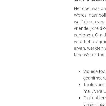
Het doel was o
Words’ naar colle
wall’ die op ver
vriendelijkheid
aantonen. Om di
voor het progra
ervan, werkten 
Kind Words-toolk
Visuele to
geanimeerd
Tools voor 
mail, Viva 
Digitaal te
via een ge