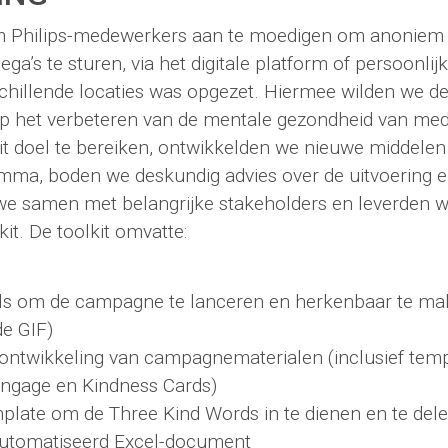
m Philips-medewerkers aan te moedigen om anoniem 
ga’s te sturen, via het digitale platform of persoonlijk
schillende locaties was opgezet. Hiermee wilden we d
 op het verbeteren van de mentale gezondheid van me
t doel te bereiken, ontwikkelden we nieuwe middelen
mma, boden we deskundig advies over de uitvoering e
we samen met belangrijke stakeholders en leverden 
it. De toolkit omvatte:
ols om de campagne te lanceren en herkenbaar te mak
e GIF)
ontwikkeling van campagnematerialen (inclusief temp
Engage en Kindness Cards)
mplate om de Three Kind Words in te dienen en te dele
automatiseerd Excel-document