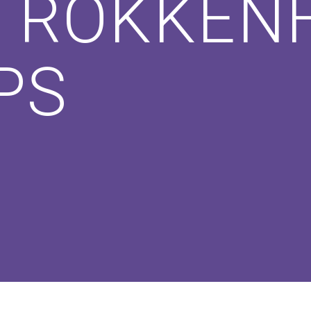
TROKKENH
PS