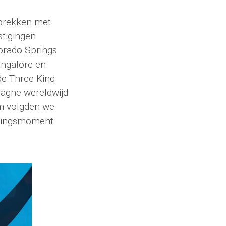
sprekken met
tigingen
lorado Springs
angalore en
 de Three Kind
agne wereldwijd
om volgden we
eringsmoment