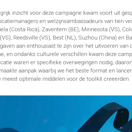
grijk inzicht voor deze campagne kwam voort uit ge
catiemanagers en welzijnsambassadeurs van tien ves
uela (Costa Rica), Zaventem (BE), Minnesota (VS), Co
(VS), Reedsville (VS), Best (NL), Suzhou (China) en B
j gaven aan enthousiast te zijn over het uitvoeren van
, en ondanks culturele verschillen kwam deze camp
ocatie waren er specifieke overwegingen nodig, daar
maakte aanpak waarbij we het beste format en lanc
 meest optimale middelen voor de toolkit creëerden.