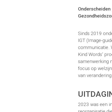
Onderscheiden 
Gezondheidszor
Sinds 2019 ond
IGT (Image-guid
communicatie. 
Kind Words’ pro
samenwerking me
focus op welzij
van verandering
UITDAGI
2023 was een ing
reorganisatie di