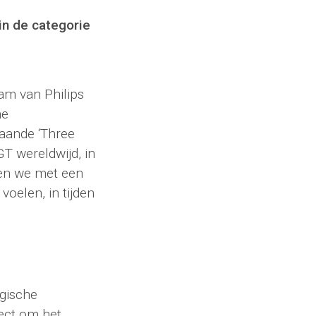
n de categorie
m van Philips
ne
aande ‘Three
T wereldwijd, in
nen we met een
oelen, in tijden
egische
ject om het