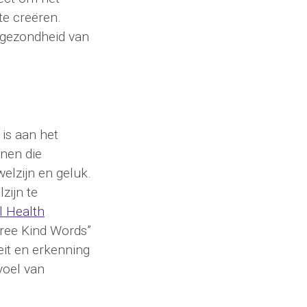
te creëren.
 gezondheid van
is aan het
nen die
welzijn en geluk.
zijn te
l Health
hree Kind Words”
eit en erkenning
voel van